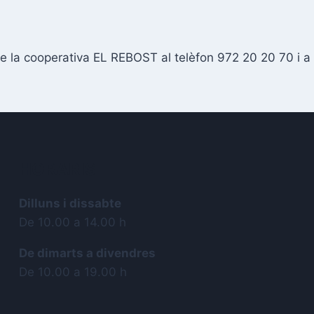
 de la cooperativa EL REBOST al telèfon 972 20 20 70 i a
HORARIS
Dilluns i dissabte
De 10.00 a 14.00 h
De dimarts a divendres
De 10.00 a 19.00 h