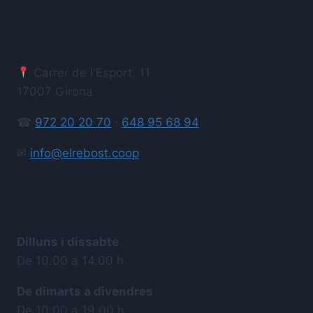
EL REBOST
Carrer de l'Esport, 11
17007 Girona
☎
972 20 20 70
·
648 95 68 94
✉
info@elrebost.coop
HORARIS
Dilluns i dissabte
De 10.00 a 14.00 h
De dimarts a divendres
De 10.00 a 19.00 h