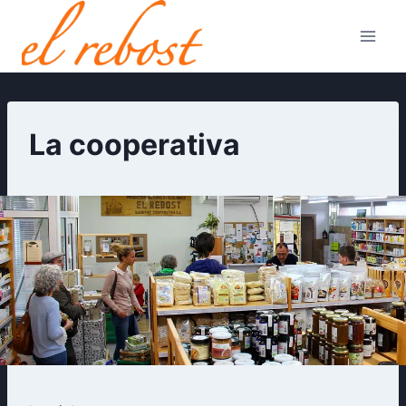
Vés
al
contingut
La cooperativa